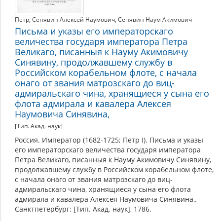
Петр
,
Сенявин Алексей Наумович
,
Сенявин Наум Акимович
Письма и указы его императорскаго
величества государя императора Петра
Великаго, писанныя к Науму Акимовичу
Синявину, продолжавшему службу в
Российском корабельном флоте, с начала
онаго от звания матрозскаго до виц-
адмиральскаго чина, хранящиеся у сына его
флота адмирала и кавалера Алексея
Наумовича Синявина,
[Тип. Акад. наук]
Россия. Император (1682-1725; Петр I). Письма и указы
его императорскаго величества государя императора
Петра Великаго, писанныя к Науму Акимовичу Синявину,
продолжавшему службу в Российском корабельном флоте,
с начала онаго от звания матрозскаго до виц-
адмиральскаго чина, хранящиеся у сына его флота
адмирала и кавалера Алексея Наумовича Синявина,.
Санктпетербург: [Тип. Акад. наук], 1786.