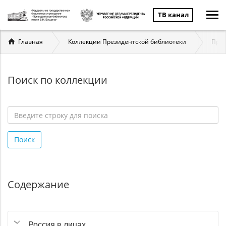
ТВ канал
Вы
Главная
Коллекции Президентской библиотеки
През
здесь
Поиск по коллекции
Введите
строку
Поиск
для
поиска
*
Содержание
Россия в лицах