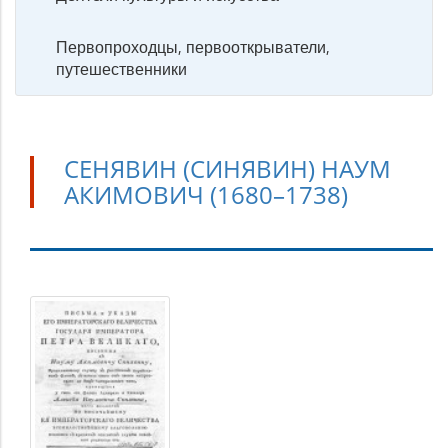
Первопроходцы, первооткрыватели,
путешественники
СЕНЯВИН (СИНЯВИН) НАУМ
АКИМОВИЧ (1680–1738)
Сенявин
(Синявин)
Наум
Акимович
(1680–
1738)