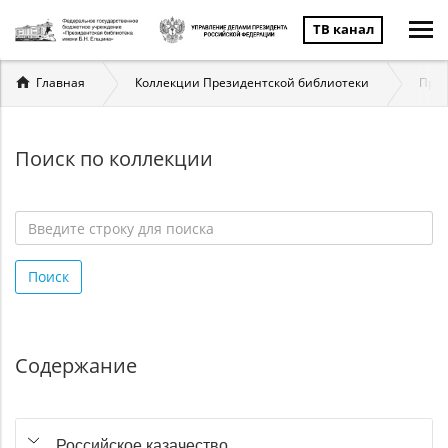
ТВ канал
Вы
Главная
Коллекции Президентской библиотеки
През
здесь
Поиск по коллекции
Введите
строку
Поиск
для
поиска
*
Содержание
Российское казачество