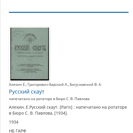
Российская
молодёжь
в
эмиграции
Алехин Е.
,
Григорович-Барский А.
,
Богуславский В. А.
Русский скаут
напечатано на ротаторе в Бюро С. В. Павлова
Алехин, Е.Русский скаут. [Paris] : напечатано на ротаторе
в Бюро С. В. Павлова, [1934].
1934
НБ ГАРФ