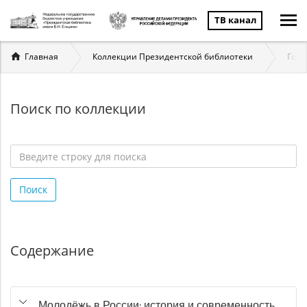
ТВ канал
Вы
Главная
Коллекции Президентской библиотеки
Госу
здесь
Поиск по коллекции
Введите
строку
Поиск
для
поиска
*
Содержание
Молодёжь в России: история и современность