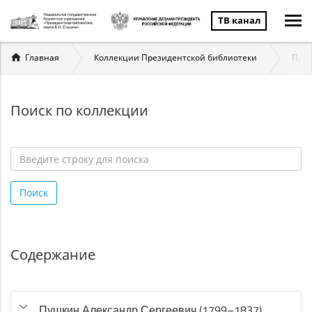
ТВ канал
Вы
Главная
Коллекции Президентской библиотеки
През
здесь
Поиск по коллекции
Введите
строку
Поиск
для
поиска
*
Содержание
Пушкин Александр Сергеевич (1799–1837)