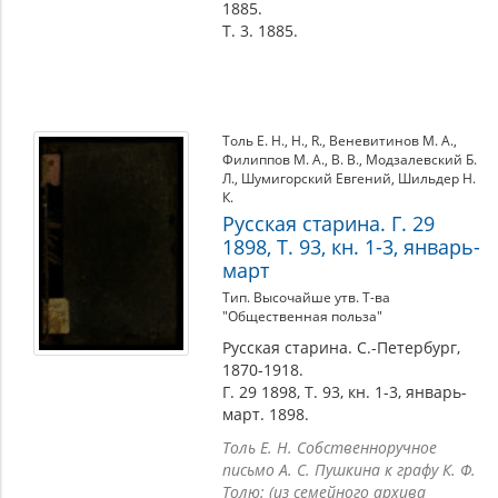
1885.
Т. 3. 1885.
Толь Е. Н.
,
Н.
,
R.
,
Веневитинов М. А.
,
Филиппов М. А.
,
В. В.
,
Модзалевский Б.
Л.
,
Шумигорский Евгений
,
Шильдер Н.
К.
Русская старина. Г. 29
1898, Т. 93, кн. 1-3, январь-
март
Тип. Высочайше утв. Т-ва
"Общественная польза"
Русская старина. С.-Петербург,
1870-1918.
Г. 29 1898, Т. 93, кн. 1-3, январь-
март. 1898.
Толь Е. Н. Собственноручное
письмо А. С. Пушкина к графу К. Ф.
Толю: (из семейного архива