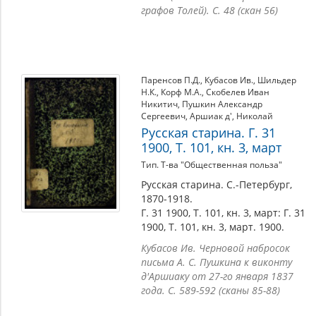
графов Толей). С. 48 (скан 56)
Паренсов П.Д.
,
Кубасов Ив.
,
Шильдер
Н.К.
,
Корф М.А.
,
Скобелев Иван
Никитич
,
Пушкин Александр
Сергеевич
,
Аршиак д'
,
Николай
Русская старина. Г. 31
1900, Т. 101, кн. 3, март
Тип. Т-ва "Общественная польза"
Русская старина. С.-Петербург,
1870-1918.
Г. 31 1900, Т. 101, кн. 3, март: Г. 31
1900, Т. 101, кн. 3, март. 1900.
Кубасов Ив. Черновой набросок
письма А. С. Пушкина к виконту
д'Аршиаку от 27-го января 1837
года. С. 589-592 (сканы 85-88)