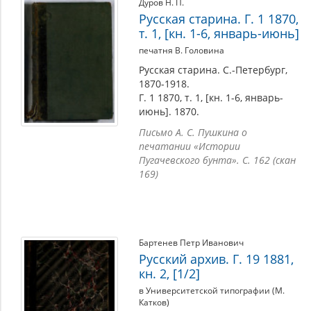
Дуров Н. П.
Русская старина. Г. 1 1870,
т. 1, [кн. 1-6, январь-июнь]
печатня В. Головина
Русская старина. С.-Петербург,
1870-1918.
Г. 1 1870, т. 1, [кн. 1-6, январь-
июнь]. 1870.
Письмо А. С. Пушкина о
печатании «Истории
Пугачевского бунта». С. 162 (скан
169)
Бартенев Петр Иванович
Русский архив. Г. 19 1881,
кн. 2, [1/2]
в Университетской типографии (М.
Катков)