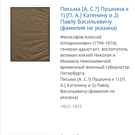
Письма [А. С.?] Пушкина к
1) [П. А.] Катенину и 2)
Павлу Васильевичу
(фамилия не указана)
Философов Алексей
Илларионович (1799-1874),
генерал-адъютант, воспитатель
великих князей Николая и
Михаила Николаевичей,
временный военный губернатор
Петербурга.
Письма [А. С.?] Пушкина к 1) [П.
А.] Катенину и 2) Павлу
Васильевичу (фамилия не
указана).
1822–1825