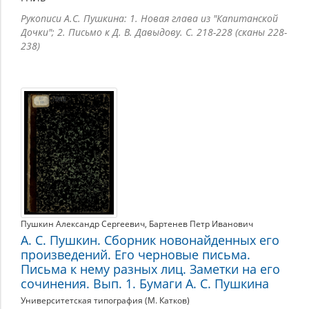
Рукописи А.С. Пушкина: 1. Новая глава из "Капитанской
Дочки"; 2. Письмо к Д. В. Давыдову. С. 218-228 (сканы 228-
238)
Пушкин Александр Сергеевич
,
Бартенев Петр Иванович
А. С. Пушкин. Сборник новонайденных его
произведений. Его черновые письма.
Письма к нему разных лиц. Заметки на его
сочинения. Вып. 1. Бумаги А. С. Пушкина
Университетская типография (М. Катков)