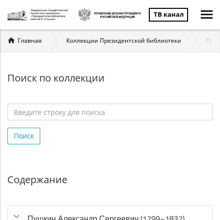
ТВ канал
Вы
Главная
Коллекции Президентской библиотеки
През
здесь
Поиск по коллекции
Введите
строку
Поиск
для
поиска
*
Содержание
Пушкин Александр Сергеевич (1799–1837)