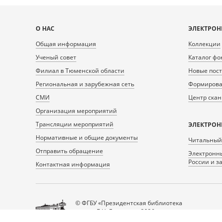
Карта
О НАС
ЭЛЕКТРОН
сайта
Общая информация
Коллекции
Ученый совет
Каталог фо
Филиал в Тюменской области
Новые пос
Региональная и зарубежная сеть
Формирован
СМИ
Центр ска
Организация мероприятий
Трансляции мероприятий
ЭЛЕКТРОН
Нормативные и общие документы
Читальный
Отправить обращение
Электронны
России и з
Контактная информация
© ФГБУ «Президентская библиотека
имени Б.Н. Ельцина», 2026
Все права защищены.