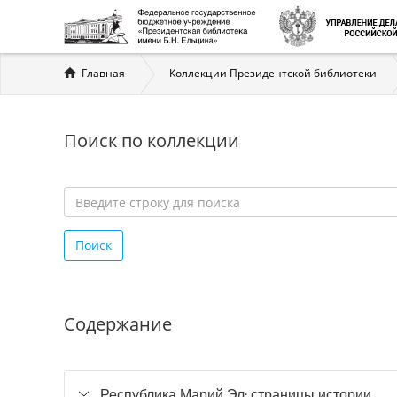
Вы
Главная
Коллекции Президентской библиотеки
здесь
Поиск по коллекции
Введите
строку
Поиск
для
поиска
*
Содержание
Республика Марий Эл: страницы истории