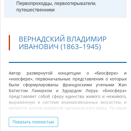
Первопроходцы, первооткрыватели,
путешественники
ВЕРНАДСКИЙ ВЛАДИМИР
ИВАНОВИЧ (1863–1945)
Вернадский
Автор развернутой концепции о «биосфере» и
«ноосфере», первоначальные представления о которых
Владимир
были сформулированы французскими учеными Жан
Иванович
Батистом Ламарком и Эдуардом Леруа. «Биосфера»
(1863–
представляет собой сферу единства живого и неживого,
выраженную в системе взаимосвязанных экосистем, и
1945)
является итогом развития органического мира. По мере
научно-технического прогресса человек, будучи ее
частью, стал оказывать на нее серьезное влияние. По
Показать полностью
определению В. И. Вернадского, техногенная