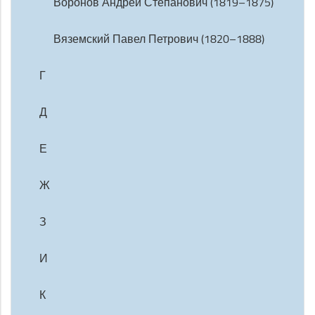
Воронов Андрей Степанович (1819–1875)
Вяземский Павел Петрович (1820–1888)
Г
Д
Е
Ж
З
И
К