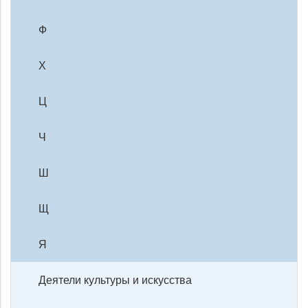
Ф
Х
Ц
Ч
Ш
Щ
Я
Деятели культуры и искусства