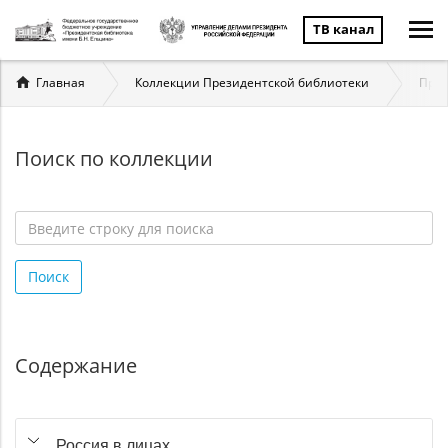
ТВ канал
Вы
Главная
Коллекции Президентской библиотеки
През
здесь
Поиск по коллекции
Введите
строку
Поиск
для
поиска
*
Содержание
Россия в лицах