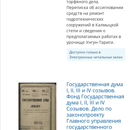
торфяного дела.
Переписка об ассигновании
средств на ремонт
гидротехнических
сооружений в Калмыцкой
степи и сведения о
предполагаемых работах в
урочище Унгун-Тариги.
Доступно только в
Электронных читальных залах
Государственная дума
I, II, III и IV созывов.
Фонд Государственная
дума I, II, III и IV
Cозывов. Дело по
законопроекту
Главного управления
государственного