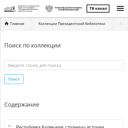
ТВ канал
Вы
Главная
Коллекции Президентской библиотеки
Госу
здесь
Поиск по коллекции
Введите
строку
Поиск
для
поиска
*
Содержание
Республика Калмыкия: страницы истории