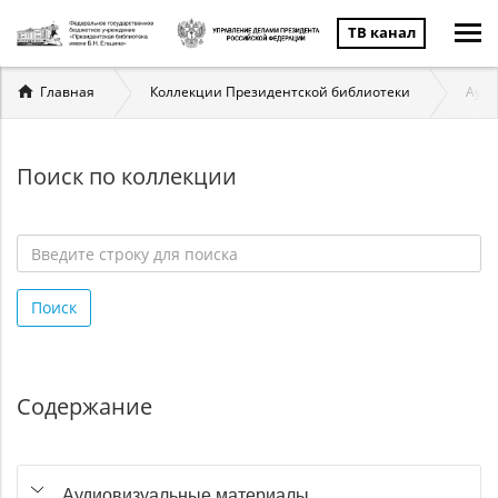
ТВ канал
Вы
Главная
Коллекции Президентской библиотеки
Ауди
здесь
Поиск по коллекции
Введите
строку
Поиск
для
поиска
*
Содержание
Аудиовизуальные материалы