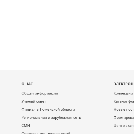
Карта
О НАС
ЭЛЕКТРОН
сайта
Общая информация
Коллекции
Ученый совет
Каталог фо
Филиал в Тюменской области
Новые пос
Региональная и зарубежная сеть
Формирован
СМИ
Центр ска
Организация мероприятий