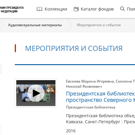
Главная
Коллекции
Каталог фондов
Пои
навигация
Аудиовизуальные материалы
Мероприятия и события
МЕРОПРИЯТИЯ И СОБЫТИЯ
Мероприятия
Евсеева Марина Игоревна
,
Смолина Т
Николай Яковлевич
и
Президентская библиоте
события
пространство Северного 
Президентская библиотека
Президентская библиотека объ
Кавказа. Санкт-Петербург : През
2016