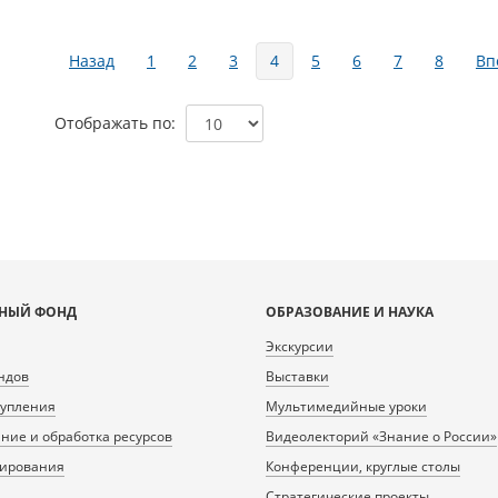
Страницы
Назад
1
2
3
4
5
6
7
8
Вп
Отображать по
НЫЙ ФОНД
ОБРАЗОВАНИЕ И НАУКА
Экскурсии
ндов
Выставки
тупления
Мультимедийные уроки
ие и обработка ресурсов
Видеолекторий «Знание о России»
нирования
Конференции, круглые столы
Стратегические проекты