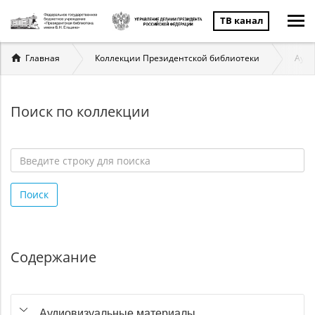
ТВ канал
Вы
Главная
Коллекции Президентской библиотеки
Ауди
здесь
Поиск по коллекции
Введите
строку
Поиск
для
поиска
*
Содержание
Аудиовизуальные материалы