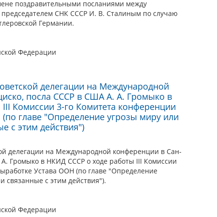
бмене поздравительными посланиями между
 председателем СНК СССР И. В. Сталиным по случаю
тлеровской Германии.
йской Федерации
оветской делегации на Международной
иско, посла СССР в США А. А. Громыко в
 III Комиссии 3-го Комитета конференции
 (по главе "Определение угрозы миру или
е с этим действия")
ой делегации на Международной конференции в Сан-
 А. Громыко в НКИД СССР о ходе работы III Комиссии
выработке Устава ООН (по главе "Определение
и связанные с этим действия").
йской Федерации