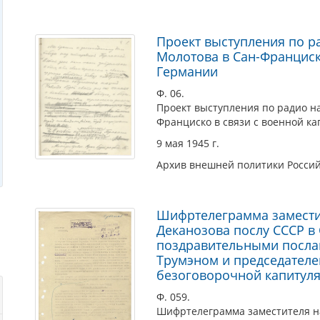
Проект выступления по р
Молотова в Сан-Франциск
Германии
Ф. 06.
Проект выступления по радио на
Франциско в связи с военной к
9 мая 1945 г.
Архив внешней политики Росси
Шифртелеграмма заместит
Деканозова послу СССР в
поздравительными посла
Трумэном и председателе
безоговорочной капитул
Ф. 059.
Шифртелеграмма заместителя на