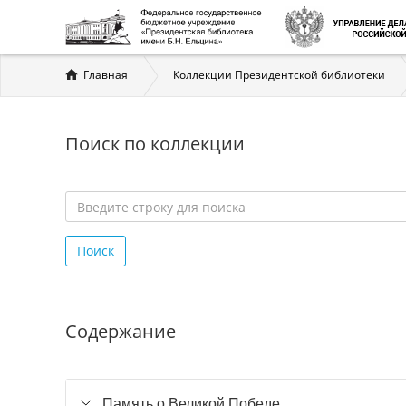
Вы
Главная
Коллекции Президентской библиотеки
здесь
Поиск по коллекции
Введите
строку
Поиск
для
поиска
*
Содержание
Память о Великой Победе