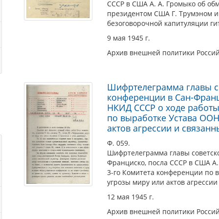
СССР в США А. А. Громыко об о
президентом США Г. Трумэном и
безоговорочной капитуляции ги
9 мая 1945 г.
Архив внешней политики Росси
Шифртелеграмма главы с
конференции в Сан-Франц
НКИД СССР о ходе работы
по выработке Устава ООН
актов агрессии и связанны
Ф. 059.
Шифртелеграмма главы советск
Франциско, посла СССР в США А.
3-го Комитета конференции по 
угрозы миру или актов агрессии 
12 мая 1945 г.
Архив внешней политики Росси