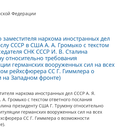
йской Федерации
 заместителя наркома иностранных дел
слу СССР в США А. А. Громыко с текстом
едателя СНК СССР И. В. Сталина
ну относительно требования
ции германских вооруженных сил на всех
жом рейхсфюрера СС Г. Гиммлера о
 на Западном фронте)
ителя наркома иностранных дел СССР А. Я.
 А. Громыко с текстом ответного послания
алина президенту США Г. Трумэну относительно
итуляции германских вооруженных сил на всех
йхсфюрера СС Г. Гиммлера о возможности
е).