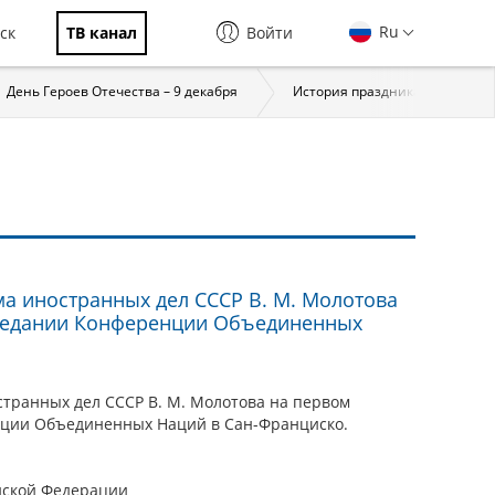
Ru
ск
ТВ канал
Войти
День Героев Отечества – 9 декабря
История праздника
За
ма иностранных дел СССР В. М. Молотова
седании Конференции Объединенных
странных дел СССР В. М. Молотова на первом
ции Объединенных Наций в Сан-Франциско.
йской Федерации