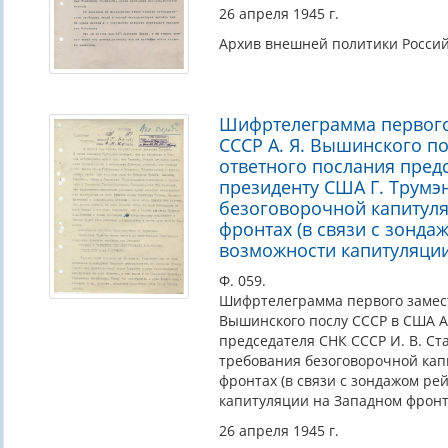
26 апреля 1945 г.
Архив внешней политики Росси
Шифртелеграмма первого
СССР А. Я. Вышинского по
ответного послания предс
президенту США Г. Трумэ
безоговорочной капитуля
фронтах (в связи с зонда
возможности капитуляции
Ф. 059.
Шифртелеграмма первого замест
Вышинского послу СССР в США А.
председателя СНК СССР И. В. Ст
требования безоговорочной кап
фронтах (в связи с зондажом ре
капитуляции на Западном фронт
26 апреля 1945 г.