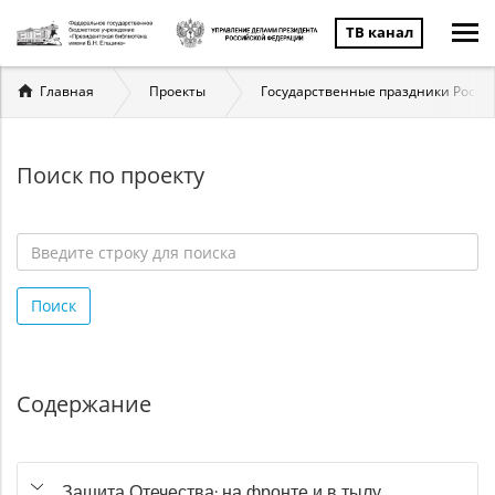
ТВ канал
Вы
Главная
Проекты
Государственные праздники России
здесь
Поиск по проекту
Введите
строку
Поиск
для
поиска
*
Содержание
Защита Отечества: на фронте и в тылу