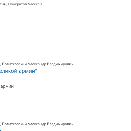
нтин
,
Панкратов Алексей
а
,
Политковский Александр Владимирович
еликой армии"
 армии".
а
,
Политковский Александр Владимирович
а