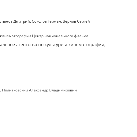
ртынов Дмитрий
,
Соколов Герман
,
Зернов Сергей
и кинематографии Центр национального фильма
ральное агентство по культуре и кинематографии,
а
,
Политковский Александр Владимирович