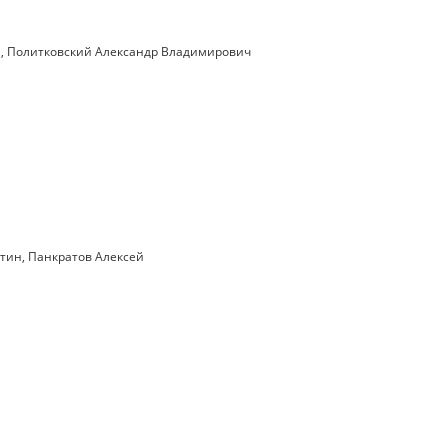
а
,
Политковский Александр Владимирович
нтин
,
Панкратов Алексей