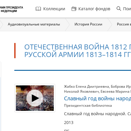
Главная
Коллекции
Каталог фондов
Пои
навигация
Аудиовизуальные материалы
История России
Россия в
ОТЕЧЕСТВЕННАЯ ВОЙНА 1812 
РУССКОЙ АРМИИ 1813–1814 ГГ
Отечественная
Жабко Елена Дмитриевна
,
Боброва И
Николай Яковлевич
,
Евсеева Марина 
война
Славный год войны наро
1812
Президентская библиотека
г.
Славный год войны народной. Са
и
2013
Заграничный