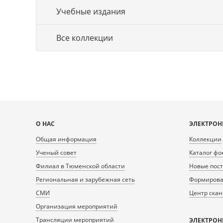
Учебные издания
Все коллекции
Карта
О НАС
ЭЛЕКТРОН
сайта
Общая информация
Коллекции
Ученый совет
Каталог фо
Филиал в Тюменской области
Новые пос
Региональная и зарубежная сеть
Формирован
СМИ
Центр ска
Организация мероприятий
Трансляции мероприятий
ЭЛЕКТРОН