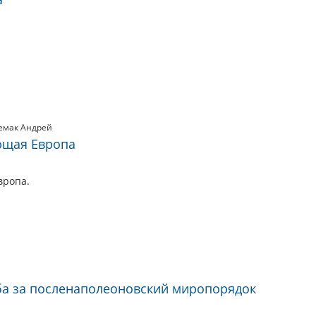
емак Андрей
ющая Европа
вропа.
ба за посленаполеоновский миропорядок