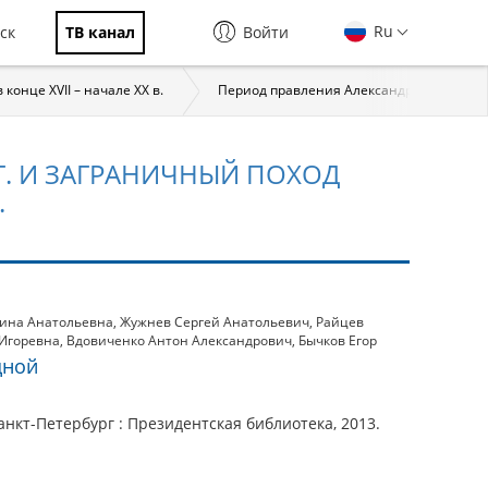
Ru
ск
ТВ канал
Войти
 конце XVII – начале XX в.
Период правления Александра I (1801–18
Г. И ЗАГРАНИЧНЫЙ ПОХОД
.
рина Анатольевна
,
Жужнев Сергей Анатольевич
,
Райцев
Игоревна
,
Вдовиченко Антон Александрович
,
Бычков Егор
дной
нкт-Петербург : Президентская библиотека, 2013.