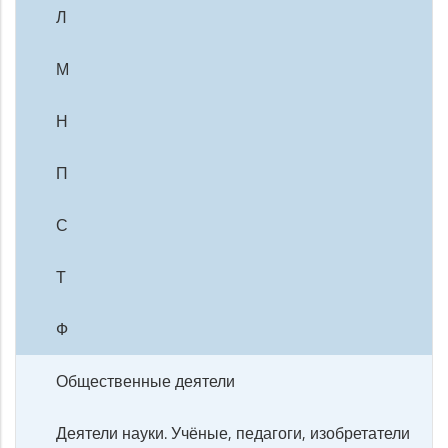
Л
М
Н
П
С
Т
Ф
Общественные деятели
Деятели науки. Учёные, педагоги, изобретатели