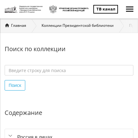
ТВ канал
Вы
Главная
Коллекции Президентской библиотеки
През
здесь
Поиск по коллекции
Введите
строку
Поиск
для
поиска
*
Содержание
Россия в лицах