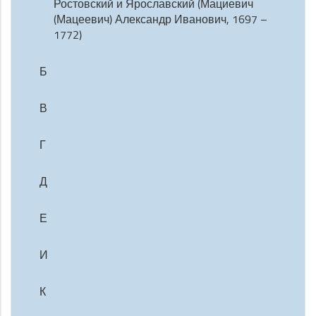
Ростовский и Ярославский (Мациевич
(Мацеевич) Александр Иванович, 1697 –
1772)
Б
В
Г
Д
Е
И
К