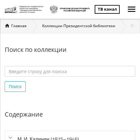
ТВ канал
Вы
Главная
Коллекции Президентской библиотеки
През
здесь
Поиск по коллекции
Введите
строку
Поиск
для
поиска
*
Содержание
М. И. Калинин (1875–1946)