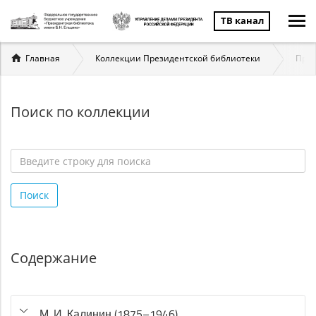
ТВ канал
Вы
Главная
Коллекции Президентской библиотеки
През
здесь
Поиск по коллекции
Введите
строку
Поиск
для
поиска
*
Содержание
М. И. Калинин (1875–1946)