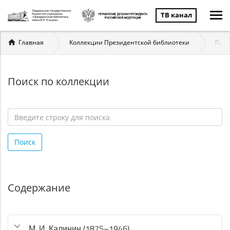
ТВ канал
Вы
Главная
Коллекции Президентской библиотеки
През
здесь
Поиск по коллекции
Введите
строку
Поиск
для
поиска
*
Содержание
М. И. Калинин (1875–1946)