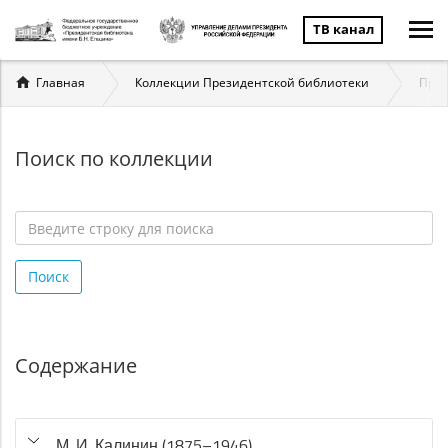
ТВ канал
Вы
Главная
Коллекции Президентской библиотеки
През
здесь
Поиск по коллекции
Введите
строку
Поиск
для
поиска
*
Содержание
М. И. Калинин (1875–1946)