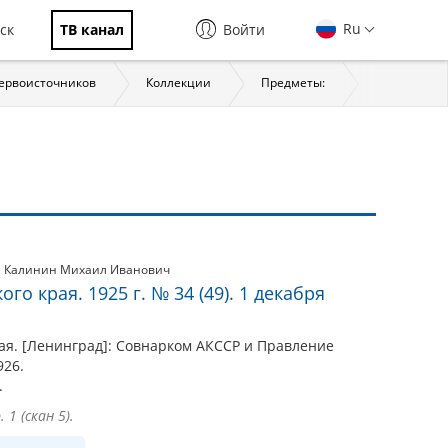
Ru
ск
ТВ канал
Войти
первоисточников
Коллекции
Предметы:
История
,
Калинин Михаил Иванович
о края. 1925 г. № 34 (49). 1 декабря
ая. [Ленинград]: Совнарком АКССР и Правление
926.
.
1 (скан 5).