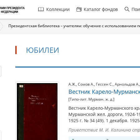
Главная
Коллекции
Каталог фондов
Пои
навигация
Президентская библиотека – учителям: обучение с использованием 
ЮБИЛЕИ
Юбилеи
А.Ж.
,
Сомов А.
,
Гессен С.
,
Арнольдов А.
Вестник Карело-Мурманског
[Типо-лит. Мурман. ж. д.]
Вестник Карело-Мурманского кр
Мурманской жел. дороги, 1924-1
1925 г. № 34 (49). 1 декабря. 1925
Приветствие М. И. Калинина стр. 