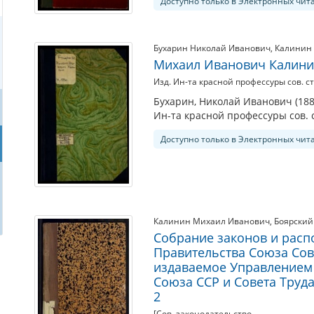
Доступно только в Электронных чит
Бухарин Николай Иванович
,
Калинин
Михаил Иванович Калин
Изд. Ин-та красной профессуры сов. ст
Бухарин, Николай Иванович (188
Ин-та красной профессуры сов. с
Доступно только в Электронных чит
Калинин Михаил Иванович
,
Боярский 
Собрание законов и расп
Правительства Союза Сов
издаваемое Управлением
Союза ССР и Совета Труда
2
[Сов. законодательство