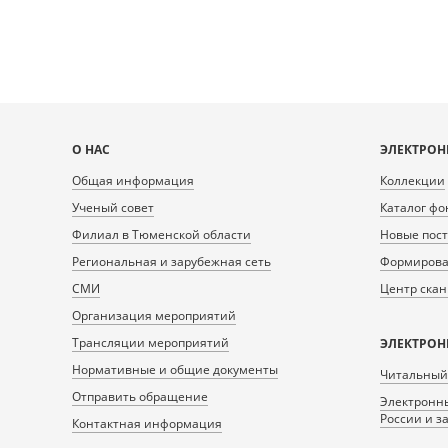
Карта
О НАС
ЭЛЕКТРОН
сайта
Общая информация
Коллекции
Ученый совет
Каталог фо
Филиал в Тюменской области
Новые пос
Региональная и зарубежная сеть
Формирован
СМИ
Центр ска
Организация мероприятий
Трансляции мероприятий
ЭЛЕКТРОН
Нормативные и общие документы
Читальный
Отправить обращение
Электронны
России и з
Контактная информация