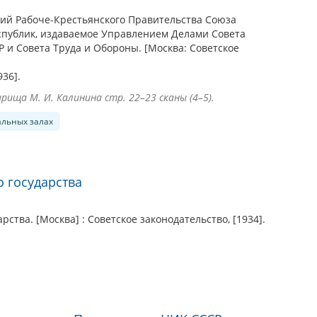
ий Рабоче-Крестьянского Правительства Союза
спублик, издаваемое Управлением Делами Совета
 и Совета Труда и Обороны. [Москва: Советское
936].
ища М. И. Калинина стр. 22–23 сканы (4–5).
альных залах
о государства
арства. [Москва] : Советское законодательство, [1934].