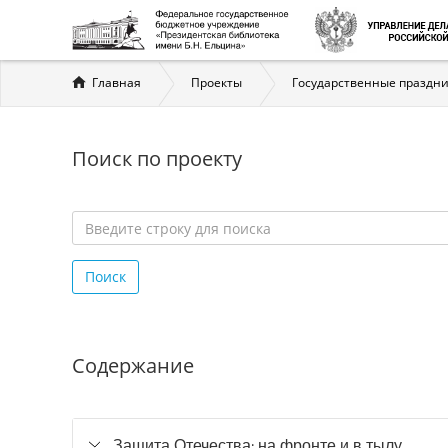
Вы
Главная
Проекты
Государственные праздни
здесь
Поиск по проекту
Введите
строку
Поиск
для
поиска
*
Содержание
Защита Отечества: на фронте и в тылу