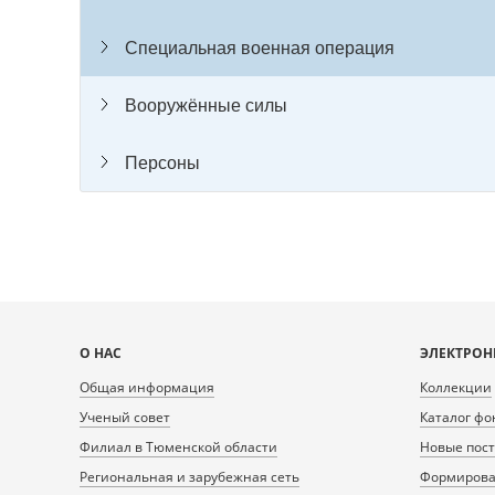
Специальная военная операция
Вооружённые силы
Персоны
Карта
О НАС
ЭЛЕКТРОН
сайта
Общая информация
Коллекции
Ученый совет
Каталог фо
Филиал в Тюменской области
Новые пос
Региональная и зарубежная сеть
Формирован