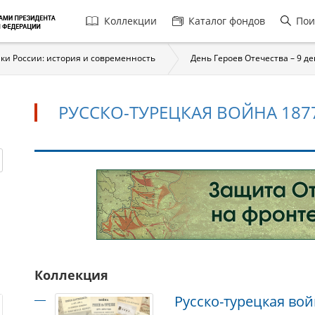
Главная
Коллекции
Каталог фондов
Пои
навигация
ки России: история и современность
День Героев Отечества – 9 д
РУССКО-ТУРЕЦКАЯ ВОЙНА 187
Русско-
турецкая
война
1877–
1878
годов
Коллекция
Русско-турецкая вой