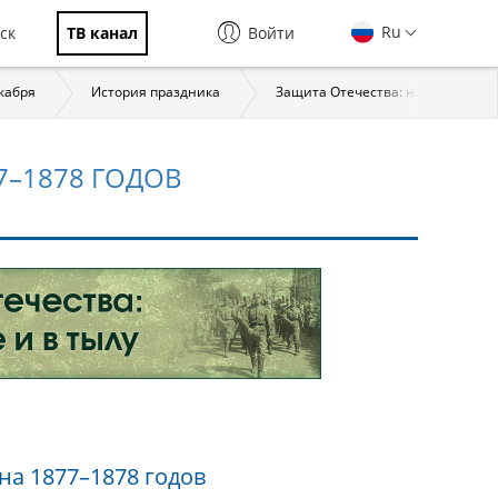
Ru
ск
ТВ канал
Войти
екабря
История праздника
Защита Отечества: на фронте и в
7–1878 ГОДОВ
на 1877–1878 годов