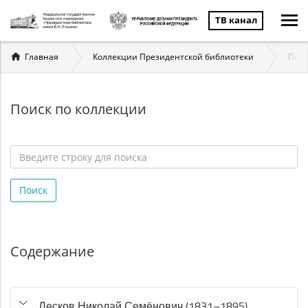
ТВ канал
Вы
Главная
Коллекции Президентской библиотеки
През
здесь
Поиск по коллекции
Введите
строку
Поиск
для
поиска
*
Содержание
Лесков Николай Семёнович (1831–1895)