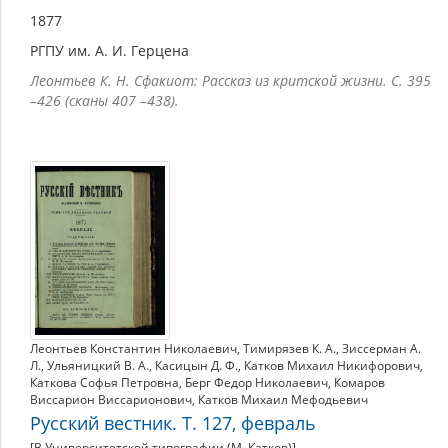
1877
РГПУ им. А. И. Герцена
Леонтьев К. Н. Сфакиот: Рассказ из критской жизни. С. 395
–426 (сканы 407 –438).
Леонтьев Константин Николаевич
,
Тимирязев К. А.
,
Зиссерман А.
Л.
,
Ульяницкий В. А.
,
Касицын Д. Ф.
,
Катков Михаил Никифорович
,
Каткова Софья Петровна
,
Берг Федор Николаевич
,
Комаров
Виссарион Виссарионович
,
Катков Михаил Мефодьевич
Русский вестник. Т. 127, февраль
[В Университетской типографии (М. Катков)]