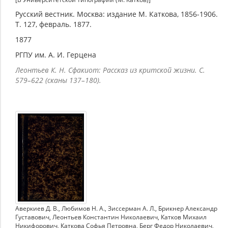
Русский вестник. Москва: издание М. Каткова, 1856-1906.
Т. 127, февраль. 1877.
1877
РГПУ им. А. И. Герцена
Леонтьев К. Н. Сфакиот: Рассказ из критской жизни. С.
579–622 (сканы 137–180).
Аверкиев Д. В.
,
Любимов Н. А.
,
Зиссерман А. Л.
,
Брикнер Александр
Густавович
,
Леонтьев Константин Николаевич
,
Катков Михаил
Никифорович
,
Каткова Софья Петровна
,
Берг Федор Николаевич
,