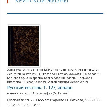
КРИТСКОЙ ЖИЗНИ
Сфакиот:
Рассказ
из
критской
жизни
Зиссерман А. Л.
,
Венюков М. И.
,
Любимов Н. А.
,
Р.
,
Аверкиев Д. В.
,
Леонтьев Константин Николаевич
,
Катков Михаил Никифорович
,
Каткова Софья Петровна
,
Берг Федор Николаевич
,
Комаров
Виссарион Виссарионович
,
Катков Михаил Мефодьевич
Русский вестник. Т. 127, январь
в Университетской типографии (М. Катков)
Русский вестник. Москва: издание М. Каткова, 1856-1906.
Т. 127, январь. 1877.