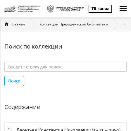
ТВ канал
Вы
Главная
Коллекции Президентской библиотеки
През
здесь
Поиск по коллекции
Введите
строку
Поиск
для
поиска
*
Содержание
Леонтьев Константин Николаевич (1831 – 1891)