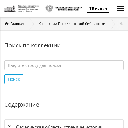
ТВ канал
Вы
Главная
Коллекции Президентской библиотеки
Даль
здесь
Поиск по коллекции
Введите
строку
Поиск
для
поиска
*
Содержание
Сахалинская область: страницы истории