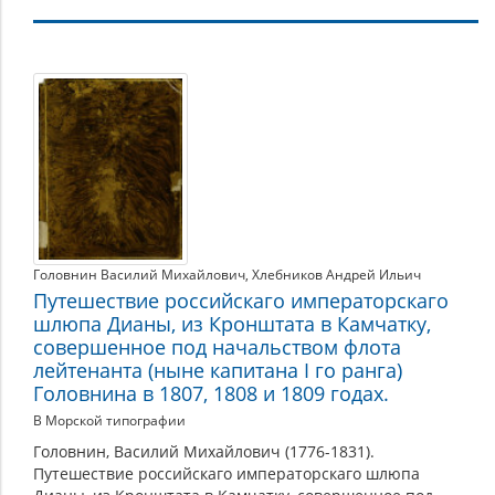
Сахалин
и
Курильские
острова
в
составе
Российской
Головнин Василий Михайлович
,
Хлебников Андрей Ильич
империи
Путешествие российскаго императорскаго
шлюпа Дианы, из Кронштата в Камчатку,
совершенное под начальством флота
лейтенанта (ныне капитана I го ранга)
Головнина в 1807, 1808 и 1809 годах.
В Морской типографии
Головнин, Василий Михайлович (1776-1831).
Путешествие российскаго императорскаго шлюпа