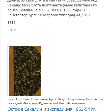
Дианы, из Кронштата в Камчатку, совершенное под
начальством флота лейтенанта (ныне капитана I го
ранга) Головнина в 1807, 1808 и 1809 годах.В
Санктпетербурге : В Морской типографии, 1819.
1819
РГПУ
Буссе Николай Васильевич
,
Буссе Федор Федорович
,
Невельской
Геннадий Иванович
,
Рудановский Петр Васильевич
Остров Сахалин и экспедиция 1853-54 гг.