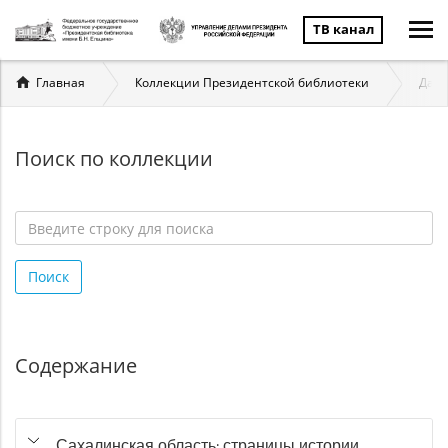
ТВ канал
Вы
Главная
Коллекции Президентской библиотеки
Даль
здесь
Поиск по коллекции
Введите
строку
Поиск
для
поиска
*
Содержание
Сахалинская область: страницы истории