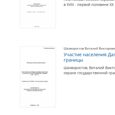
в XVIII - первой половине XX
Шахворостов Виталий Викторов
Участие населения Да
границы
Шахворостов, Виталий Викто
охране государственной гра