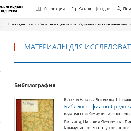
Главная
Коллекции
Каталог фондов
Пои
навигация
Президентская библиотека – учителям: обучение с использованием 
МАТЕРИАЛЫ ДЛЯ ИССЛЕДОВАТ
Материалы
Библиография
для
исследователей
Виткинд Наталия Яковлевна
,
Шестако
Библиография по Средне
издательство Коммунистического унив
Виткинд, Наталия Яковлевна. Би
Коммунистического университета