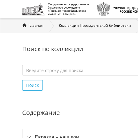
Вы
Главная
Коллекции Президентской библиотеки
здесь
Поиск по коллекции
Введите
строку
Поиск
для
поиска
*
Содержание
Евразия – наш дом