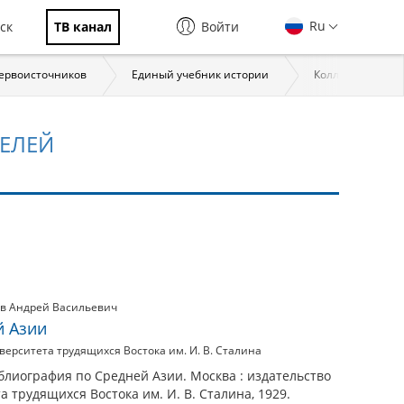
Ru
ск
ТВ канал
Войти
первоисточников
Единый учебник истории
Коллекции През
ЕЛЕЙ
в Андрей Васильевич
й Азии
ерситета трудящихся Востока им. И. В. Сталина
блиография по Средней Азии. Москва : издательство
 трудящихся Востока им. И. В. Сталина, 1929.