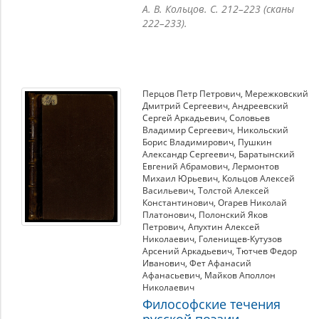
А. В. Кольцов. С. 212–223 (сканы
222–233).
Перцов Петр Петрович
,
Мережковский
Дмитрий Сергеевич
,
Андреевский
Сергей Аркадьевич
,
Соловьев
Владимир Сергеевич
,
Никольский
Борис Владимирович
,
Пушкин
Александр Сергеевич
,
Баратынский
Евгений Абрамович
,
Лермонтов
Михаил Юрьевич
,
Кольцов Алексей
Васильевич
,
Толстой Алексей
Константинович
,
Огарев Николай
Платонович
,
Полонский Яков
Петрович
,
Апухтин Алексей
Николаевич
,
Голенищев-Кутузов
Арсений Аркадьевич
,
Тютчев Федор
Иванович
,
Фет Афанасий
Афанасьевич
,
Майков Аполлон
Николаевич
Философские течения
русской поэзии