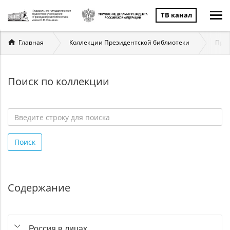
ТВ канал
Вы
Главная
Коллекции Президентской библиотеки
През
здесь
Поиск по коллекции
Введите
строку
Поиск
для
поиска
*
Содержание
Россия в лицах