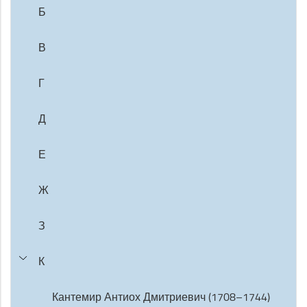
Б
В
Г
Д
Е
Ж
З
К
Кантемир Антиох Дмитриевич (1708–1744)