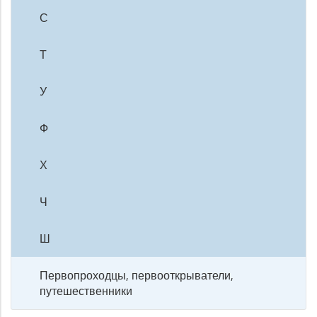
С
Т
У
Ф
Х
Ч
Ш
Первопроходцы, первооткрыватели,
путешественники