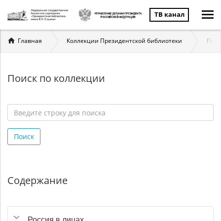
ТВ канал
Вы
Главная
Коллекции Президентской библиотеки
През
здесь
Поиск по коллекции
Введите
строку
Поиск
для
поиска
*
Содержание
Россия в лицах