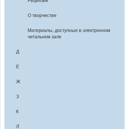
Рецензии
О творчестве
Материалы, доступные в электронном
читальном зале
Д
Е
Ж
З
К
Л