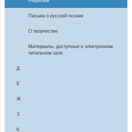
Рецензии
Письма о русской поэзии
О творчестве
Материалы, доступные в электронном
читальном зале
Д
Е
Ж
З
К