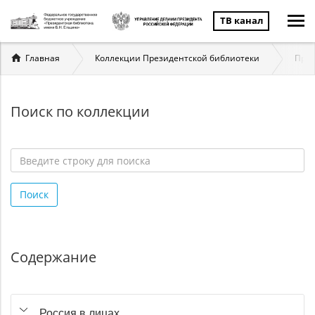
ТВ канал
Вы
Главная
Коллекции Президентской библиотеки
През
здесь
Поиск по коллекции
Введите
строку
Поиск
для
поиска
*
Содержание
Россия в лицах