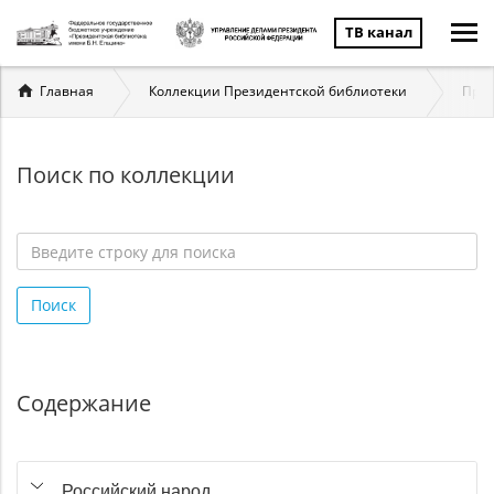
ТВ канал
Вы
Главная
Коллекции Президентской библиотеки
През
здесь
Поиск по коллекции
Введите
строку
Поиск
для
поиска
*
Содержание
Российский народ