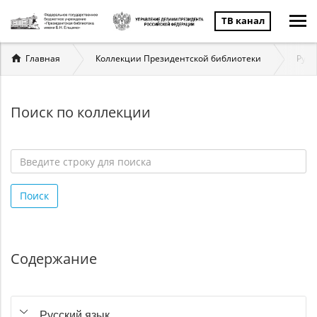
ТВ канал
Вы
Главная
Коллекции Президентской библиотеки
Русс
здесь
Поиск по коллекции
Введите
строку
Поиск
для
поиска
*
Содержание
Русский язык