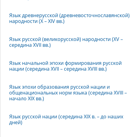
развития
русского
языка
Язык древнерусской (древневосточнославянской)
народности (X – XIV вв.)
Язык русской (великорусской) народности (XV –
середина XVII вв.)
Язык начальной эпохи формирования русской
нации (середина XVII – середина XVIII вв.)
Язык эпохи образования русской нации и
общенациональных норм языка (середина XVIII –
начало XIX вв.)
Язык русской нации (середина XIX в. – до наших
дней)