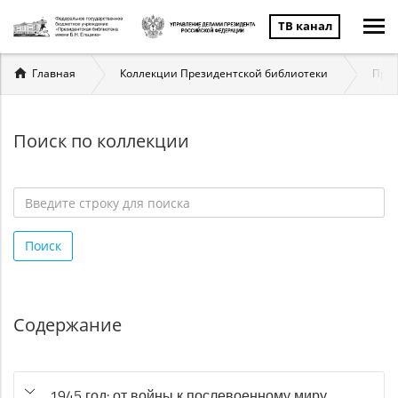
ТВ канал
Вы
Главная
Коллекции Президентской библиотеки
През
здесь
Поиск по коллекции
Введите
строку
Поиск
для
поиска
*
Содержание
1945 год: от войны к послевоенному миру