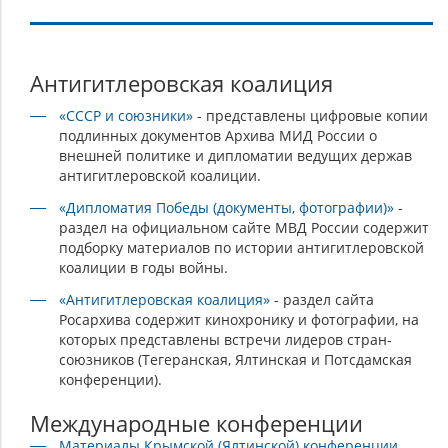
Интернет-
Антигитлеровская коалиция
ресурсы,
«СССР и союзники»
- представлены цифровые копии
посвященные
подлинных документов Архива МИД России о
послевоенному
внешней политике и дипломатии ведущих держав
антигитлеровской коалиции.
устройству
мира
«Дипломатия Победы (документы, фотографии)»
-
раздел на официальном сайте МВД России содержит
подборку материалов по истории антигитлеровской
коалиции в годы войны.
«Антигитлеровская коалиция»
- раздел сайта
Росархива содержит кинохронику и фотографии, на
которых представлены встречи лидеров стран-
союзников (Тегеранская, Ялтинская и Потсдамская
конференции).
Международные конференции
Материалы Крымской (Ялтинской) конференции