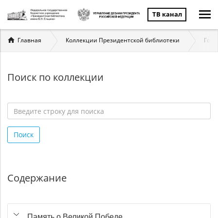
ТВ канал
Вы
Главная
Коллекции Президентской библиотеки
Госу
здесь
Поиск по коллекции
Введите
строку
Поиск
для
поиска
*
Содержание
Память о Великой Победе