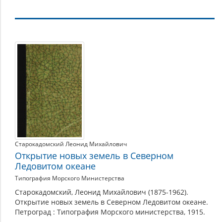
Гидрографическая
экспедиция
Северного
Ледовитого
океана
(Экспедиция
Б.
А.
Старокадомский Леонид Михайлович
Вилькицкого),
Открытие новых земель в Северном
1910-
Ледовитом океане
15
Типография Морского Министерства
гг.
Старокадомский, Леонид Михайлович (1875-1962).
Открытие новых земель в Северном Ледовитом океане.
Петроград : Типография Морского министерства, 1915.