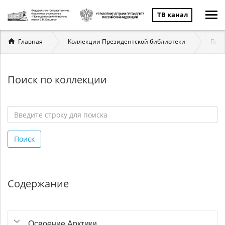
ТВ канал
Вы
Главная
Коллекции Президентской библиотеки
През
здесь
Поиск по коллекции
Введите
строку
Поиск
для
поиска
*
Содержание
Освоение Арктики