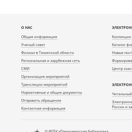
Карта
О НАС
ЭЛЕКТРОН
сайта
Общая информация
Коллекции
Ученый совет
Каталог фо
Филиал в Тюменской области
Новые пос
Региональная и зарубежная сеть
Формирован
СМИ
Центр ска
Организация мероприятий
Трансляции мероприятий
ЭЛЕКТРОН
Нормативные и общие документы
Читальный
Отправить обращение
Электронны
России и з
Контактная информация
© ФГБУ «Президентская библиотека