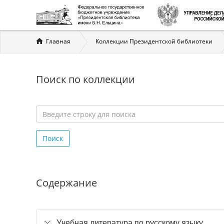
Вы
Главная
Коллекции Президентской библиотеки
здесь
Поиск по коллекции
Введите
строку
Поиск
для
поиска
*
Содержание
Учебная литература по русскому языку