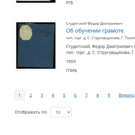
РГБ
Студитский Федор Дмитриевич
Об обучении грамоте
тип. торг. д. С. Струговщикова, Г. Похи
Студитский, Федор Дмитриевич (
тип. торг. д. С. Струговщикова, Г
1859
ГПИБ
Страницы
1
2
3
4
5
6
7
8
9
Вперед
Отображать по