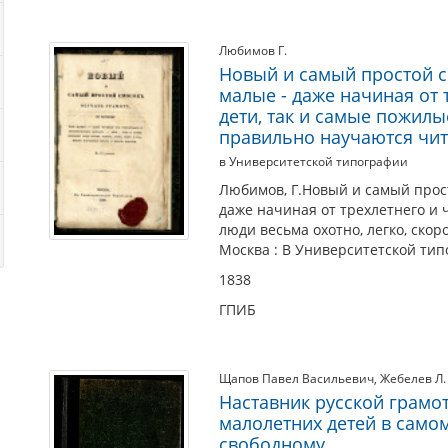
Любимов Г.
Новый и самый простой с
малые - даже начиная от 
дети, так и самые пожилы
правильно научаются чит
в Университетской типографии
Любимов, Г.Новый и самый прост
даже начиная от трехлетнего и 
люди весьма охотно, легко, скор
Москва : В Университетской тип
1838
ГПИБ
Щапов Павел Васильевич
,
Жебелев Л.
Наставник русской грамот
малолетних детей в само
свободному