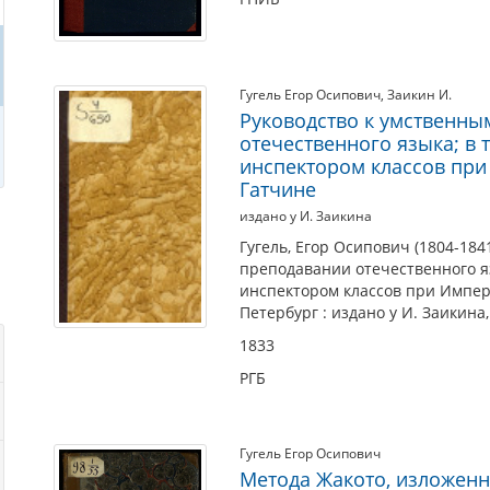
Гугель Егор Осипович
,
Заикин И.
Руководство к умственн
отечественного языка; в 
инспектором классов при
Гатчине
издано у И. Заикина
Гугель, Егор Осипович (1804-18
преподавании отечественного яз
инспектором классов при Импер
Петербург : издано у И. Заикина,
1833
РГБ
Гугель Егор Осипович
Метода Жакото, изложенна