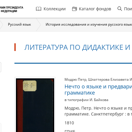
Главная
Коллекции
Каталог фондов
Пои
навигация
Русский язык
История исследования и изучения русского язы
ЛИТЕРАТУРА ПО ДИДАКТИКЕ И
Литература
Модрю Петр
,
Шлаттерова Елизавета 
Нечто о языке и предвар
по
грамматике
дидактике
в типографии И. Байкова
и
Модрю, Петр. Нечто о языке и 
методике
грамматике. Санктпетербург : в 
русского
1810
языка
ГПИБ