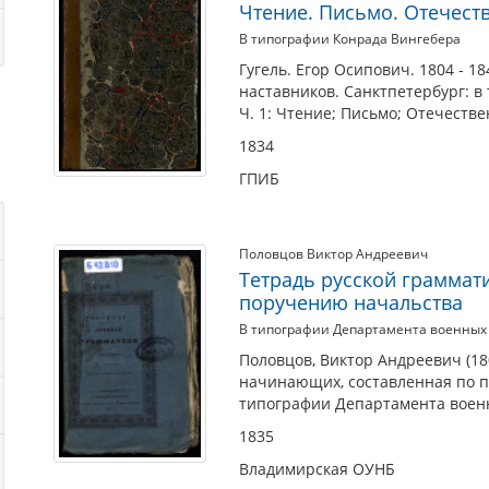
Чтение. Письмо. Отечест
В типографии Конрада Вингебера
Гугель. Егор Осипович. 1804 - 1
наставников. Санктпетербург: в
Ч. 1: Чтение; Письмо; Отечестве
1834
ГПИБ
Половцов Виктор Андреевич
Тетрадь русской граммат
поручению начальства
В типографии Департамента военных
Половцов, Виктор Андреевич (18
начинающих, составленная по п
типографии Департамента военн
1835
Владимирская ОУНБ