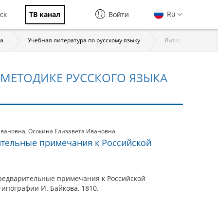
Ru
ск
ТВ канал
Войти
ка
Учебная литература по русскому языку
Литература по дид
 МЕТОДИКЕ РУССКОГО ЯЗЫКА
Ивановна
,
Осокина Елизавета Ивановна
ительные примечания к Российской
предварительные примечания к Российской
типографии И. Байкова, 1810.