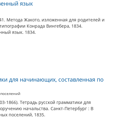
венный язык
841. Метода Жакото, изложенная для родителей и
 типографии Конрада Вингебера, 1834.
нный язык. 1834.
ики для начинающих, составленная по
 поселений
03-1866). Тетрадь русской грамматики для
оручению начальства. Санкт-Петербург : В
ых поселений, 1835.