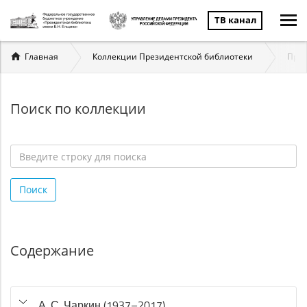
ТВ канал
Вы
Главная
Коллекции Президентской библиотеки
През
здесь
Поиск по коллекции
Введите
строку
Поиск
для
поиска
*
Содержание
А. С. Чаркин (1937–2017)