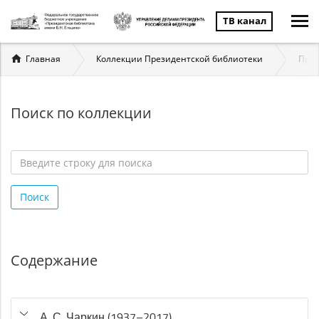
ТВ канал
Вы
Главная
Коллекции Президентской библиотеки
През
здесь
Поиск по коллекции
Введите
строку
Поиск
для
поиска
*
Содержание
А. С. Чаркин (1937–2017)