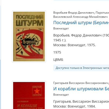
Воробьев Федор Данилович
,
Паротьк
Василевский Александр Михайлович
Последний штурм (Берлинс
Воениздат
Воробьев, Федор Данилович (19
1945 г.).
Москва: Воениздат, 1975.
1975
ЦВМБ
Доступно только в Электронных чит
Григорьев Виссарион Виссарионович
И корабли штурмовали Б
Воениздат
Григорьев, Виссарион Виссарион
Москва: Воениздат, 1984.