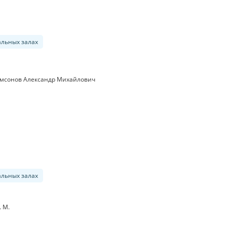
альных залах
мсонов Александр Михайлович
альных залах
 М.