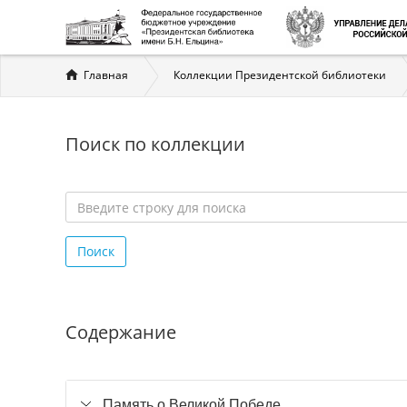
Вы
Главная
Коллекции Президентской библиотеки
здесь
Поиск по коллекции
Введите
строку
Поиск
для
поиска
*
Содержание
Память о Великой Победе