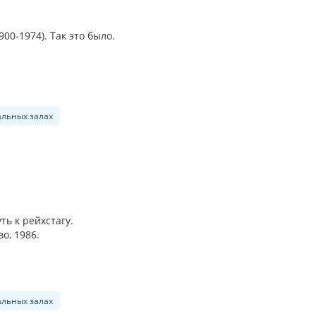
0-1974). Так это было.
альных залах
ть к рейхстагу.
во, 1986.
альных залах