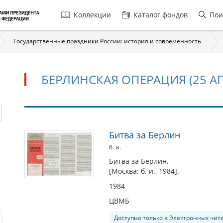
Главная
Коллекции
Каталог фондов
Пои
навигация
Государственные праздники России: история и современность
БЕРЛИНСКАЯ ОПЕРАЦИЯ (25 АПР
Берлинская
Битва за Берлин
операция
б. и.
(25
Битва за Берлин.
[Москва: б. и., 1984].
апреля-2
мая
1984
1945
ЦВМБ
г.)
Доступно только в Электронных чит