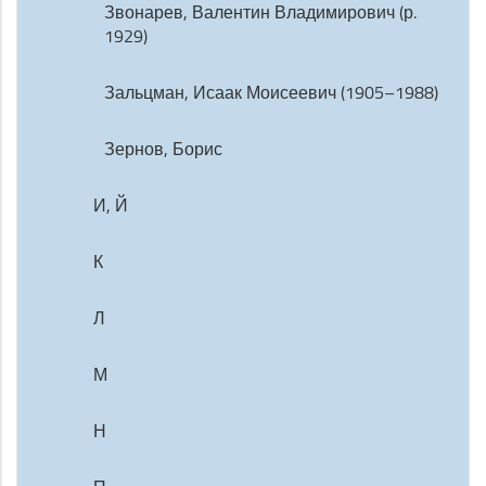
Звонарев, Валентин Владимирович (р.
1929)
Зальцман, Исаак Моисеевич (1905–1988)
Зернов, Борис
И, Й
К
Л
М
Н