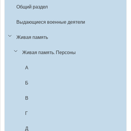
Общий раздел
Выдающиеся военные деятели
Живая память
Живая память. Персоны
А
Б
В
Г
Д