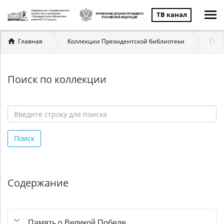
ТВ канал
Вы
Главная
Коллекции Президентской библиотеки
Госу
здесь
Поиск по коллекции
Введите
строку
Поиск
для
поиска
*
Содержание
Память о Великой Победе