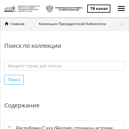
ТВ канал
Вы
Главная
Коллекции Президентской библиотеки
Даль
здесь
Поиск по коллекции
Введите
строку
Поиск
для
поиска
*
Содержание
Республика Саха (Якутия): страницы истории