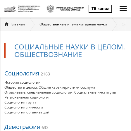
ТВ канал
Вы
Главная
Общественные и гуманитарные науки
Соци
здесь
СОЦИАЛЬНЫЕ НАУКИ В ЦЕЛОМ.
ОБЩЕСТВОЗНАНИЕ
Социальные
Социология
2163
науки
История социологии
Общество в целом. Общие характеристики социума
Отраслевые, специальные социологии. Социальные институты
в
Региональная социология
Социология групп
целом.
Социология личности
Социология организаций
Обществознание
Демография
633