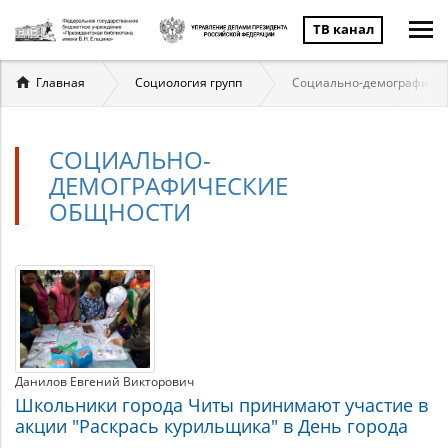
ТВ канал
Вы
Главная
Социология групп
Социально-демографичес
здесь
СОЦИАЛЬНО-
ДЕМОГРАФИЧЕСКИЕ
ОБЩНОСТИ
Социально-
Материалы
по
демографические
теме
общности
Данилов Евгений Викторович
Школьники города Читы принимают участие в
акции "Раскрась курильщика" в День города