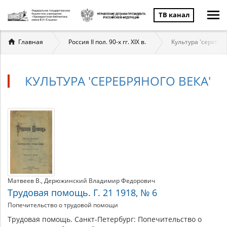
ТВ канал
Вы
Главная
Россия II пол. 90-х гг. XIX в.
Культура 'серебря
здесь
КУЛЬТУРА 'СЕРЕБРЯНОГО ВЕКА'
Культура
Материалы
по
'серебряного
теме
века'
Матвеев В.
Дерюжинский Владимир Федорович
Трудовая помощь. Г. 21 1918, № 6
Попечительство о трудовой помощи
Трудовая помощь. Санкт-Петербург: Попечительство о