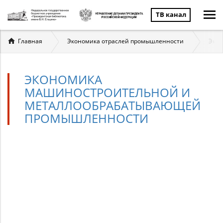
ТВ канал
Вы
Главная
Экономика отраслей промышленности
Экон
здесь
ЭКОНОМИКА
МАШИНОСТРОИТЕЛЬНОЙ И
МЕТАЛЛООБРАБАТЫВАЮЩЕЙ
ПРОМЫШЛЕННОСТИ
Экономика
машиностроительной
и
металлообрабатывающ