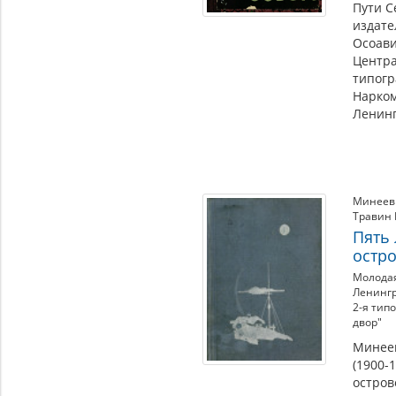
Пути С
издате
Осоави
Центр
типог
Нарко
Ленинг
Минеев
Травин
Пять 
остр
Молодая
Ленингр
2-я тип
двор"
Минее
(1900-1
остров