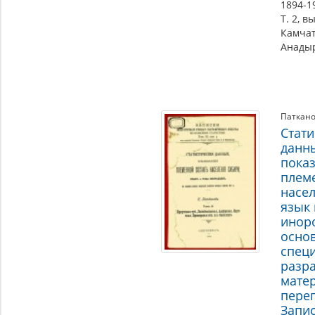
1894-1
Т. 2, в
Камчат
Анадыр
Паткано
Стати
данн
пока
плем
насе
язык
инор
осно
спец
разр
мате
переп
Запи