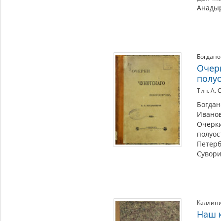
Анадыр
Богдано
Очер
полу
Тип. А. 
Богдан
Иванов
Очерки
полуос
Петербу
Сувори
Каллини
Наш 