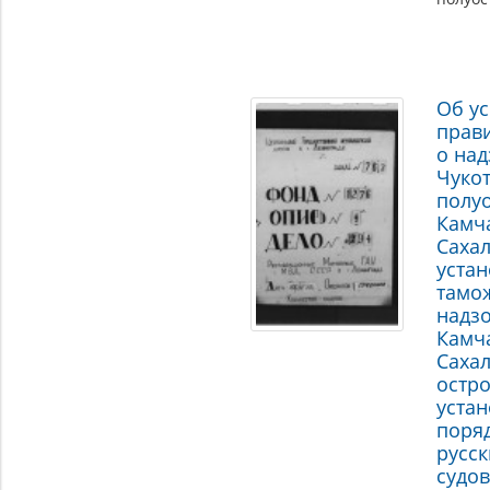
Об у
прав
о над
Чуко
полуо
Камча
Сахал
уста
тамо
надз
Камч
Саха
остро
уста
поря
русс
судов