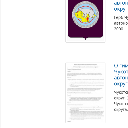
авто
округ
Герб Ч
автоно
2000.
О ги
Чуко
авто
округ
Чукотс
округ.
Чукотс
округа