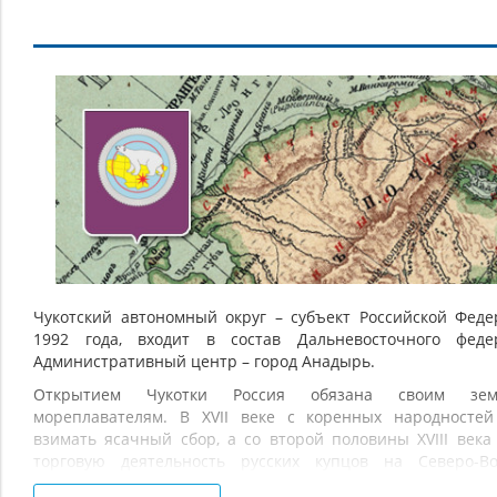
Чукотский
автономный
округ:
страницы
истории
Чукотский автономный округ – субъект Российской Фед
1992 года, входит в состав Дальневосточного федер
Административный центр – город Анадырь.
Открытием Чукотки Россия обязана своим зем
мореплавателям. В XVII веке с коренных народностей
взимать ясачный сбор, а со второй половины XVIII века
торговую деятельность русских купцов на Северо-Во
Российско-американской компании, действовавшей к