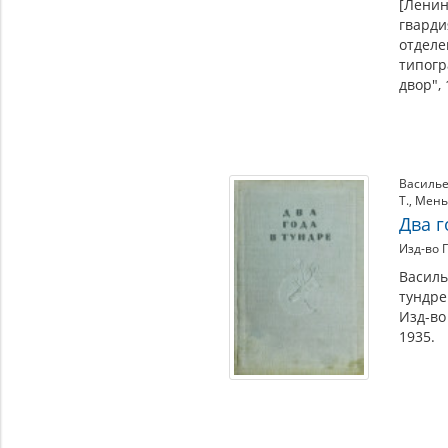
[Ленин
гварди
отделе
типог
двор", 
Васильев
Т.
,
Мень
Два г
Изд-во 
Василье
тундре
Изд-во
1935.