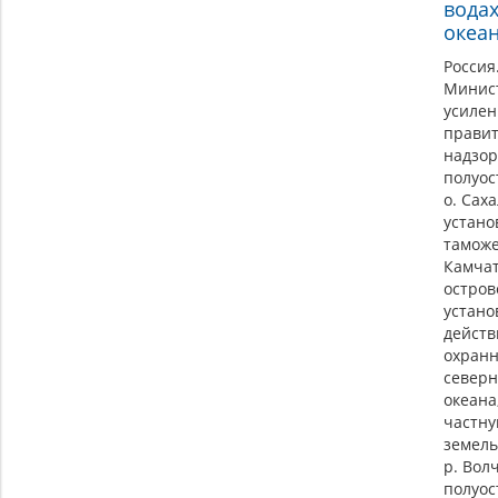
водах
океан
Россия
Минис
усиле
правит
надзор
полуос
о. Сах
устано
таможе
Камчат
остров
устано
действ
охранн
северн
океана
частну
земель
р. Вол
полуос