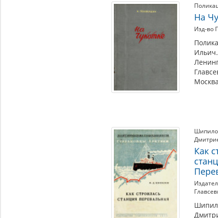
Полика
На Чу
Изд-во 
Полика
Ильич.
Ленинг
Главсе
Москва
Шипило
Дмитри
Как с
стан
Пере
Издател
Главсев
Шипил
Дмитри