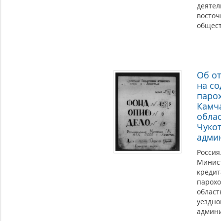
деятел
восточ
общест
Об от
на с
паро
Камч
обла
Чуко
адми
Россия
Минист
кредит
парохо
област
уездно
админи