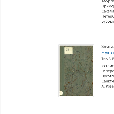
Амурск
Примор
Сахали
Петерб
Буссель
Ухтомск
Чуко
Тип. А. 
Ухтомс
Эсперо
Чукотс
Санкт-
А. Розе