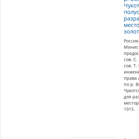
Чуко
полу
разр
мест
золо
Россия
Минис
предос
сов. С.
сов. Т.
инжене
права 
по р. 
Чукотс
для ра
местор
1915.