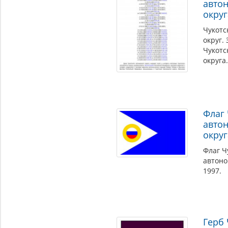
авто
округ
Чукотс
округ.
Чукотс
округа
Флаг 
авто
округ
Флаг Ч
автоно
1997.
Герб 