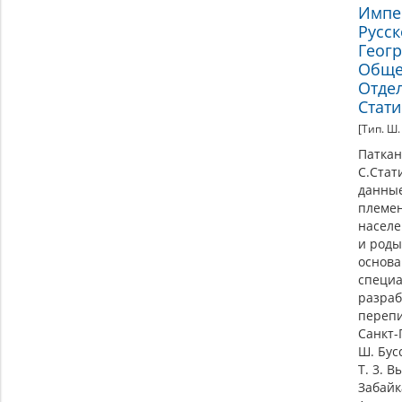
Импе
Русск
Геог
Обще
Отде
Стати
[Тип. Ш.
Паткан
С.Стат
данны
племен
населе
и роды
основ
специ
разраб
перепи
Санкт-
Ш. Бусс
Т. 3. В
Забайк