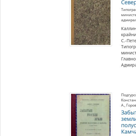
Севе
Типогра
министе
адмира
Каллин
крайни
С.-Пет
Типог
минист
Главн
Адмира
Подгурс
Конста
А.
,
Горо
Забы
земли
полу
Камч