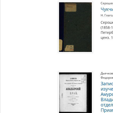
Сероше
Чукч
Н. Глаг
Сероше
(1858-1
Петербу
ценз. 
Дьячков
Федоро
Запи
изуч
Амурс
Влад
отде
Приа