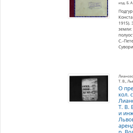
изд. Б. 
Подгур
Конста
1915).
земли:
полуос
С.-Пете
Сувори
Лианозов
Т. В.
,
Льв
О пр
кол. с
Лиано
Т. В.
и инж
Льво
аренд
р. Во