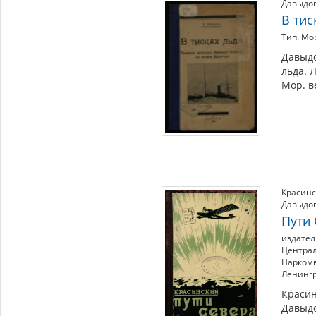
Давыдов
В тис
Тип. Мо
Давыдо
льда. 
Мор. в
Красинс
Давыдо
Пути
издател
Центра
Нарком
Ленинг
Красин
Давыдо