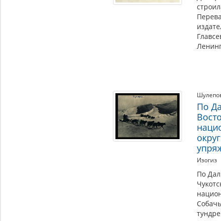
строил
Перева
издате
Главсе
Ленинг
Шулепов
По Д
Восто
наци
округ
упряж
Изогиз
По Дал
Чукотс
национ
Собачь
тундре