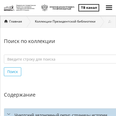
ТВ канал
Вы
Главная
Коллекции Президентской библиотеки
Даль
здесь
Поиск по коллекции
Введите
строку
Поиск
для
поиска
*
Содержание
Чукотский автономный округ: страницы истории