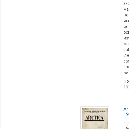
эк
ма
но
ис
ис
о
из
ма
со
Ин
за
с
ли
Пр
19
Ar
19
Не
сб