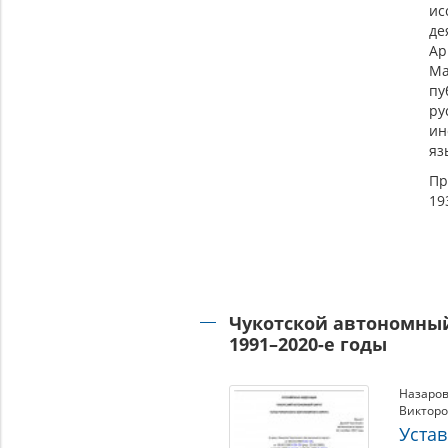
ис
д
Ар
Ма
пу
р
ин
яз
Пр
19
Чукотской автономный
1991–2020-е годы
Назаров
Виктор
Устав