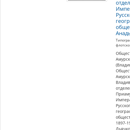
отде
Импе
Русск
геог
общес
Анад
Типогра
флотско
Общес
Амурск
(Влади
Общес
Амурск
Владив
отдел
Приаму
Импер
Русско
геогра
общест
1897-1
Дьячков