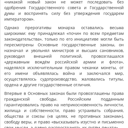
«никакой новый закон не может последовать без
одобрения Государственного совета и Государственной
думы и воспринять силу без утверждения государем
императором».
Однако прерогативы монарха оставались весьма
широкими: ему принадлежал «почин по всем предметам
законодательства», только по его инициативе могли быть
пересмотрены Основные государственные законы, он
назначал и увольнял министров и высших сановников,
руководил внешней политикой, провозглашался
«державным вождём российской армии и флота»,
наделялся исключительным правом чеканки монеты, от
его имени объявлялась война и заключался мир,
осуществлялось судопроизводство, жаловались титулы,
ордена и другие государственные отличия.
Впервые в Основных законах были провозглашены права
гражданской свободы. Российским подданным
гарантировались право на неприкосновенность личности,
жилища и собственности, право устраивать собрания,
общества и союзы («в целях, не противных законам»),
свободу веры, и право «высказывать изустно и письменно
свои мысли, а равно распространять их путём печати» —