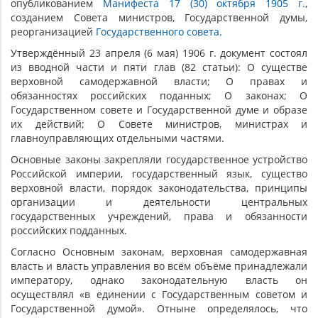
опубликованием
Манифеста 17 (30) октября 1905 г.
,
созданием Совета министров, Государственной думы,
реорганизацией
Государственного совета
.
Утверждённый 23 апреля (6 мая) 1906 г. документ состоял
из вводной части и пяти глав (82 статьи): О существе
верховной cамодержавной власти; О правах и
обязанностях российских поданных; О законах; О
Государственном cовете и Государственной думе и образе
их действий; О Совете министров, министрах и
главноуправляющих отдельными частями.
Основные законы закрепляли государственное устройство
Российской империи, государственный язык, существо
верховной власти, порядок законодательства, принципы
организации и деятельности центральных
государственных учреждений, права и обязанности
российских подданных.
Согласно Основным законам, верховная самодержавная
власть и власть управления во всём объёме принадлежали
императору, однако законодательную власть он
осуществлял «в единении с Государственным советом и
Государственной думой». Отныне определялось, что