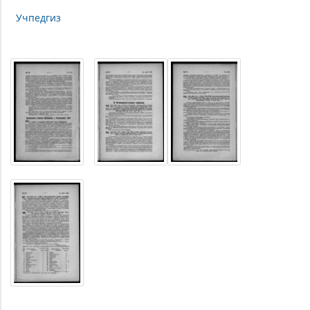
Учпедгиз