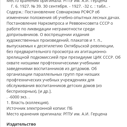
Место хранения оригинала: РГПУ им. А.И. Герцена
Г. 6. 1927. № 39. 30 сентября. - 1927. -32 с. : табл.. -
Содерж.: Постановление Совнаркома РСФСР об
изменении положения об учебно-опытных лесных дачах.
Постановление Наркомпроса и Реввоенсовета СССР о
работе по ликвидации неграмотности среди
допризывников. О воспрещении издания
художественных произведений, плакатов и т. п.,
выпускаемых к десятилетию Октябрьской революции,
без предварительного просмотра их агитационно-
зрелищной подкомиссией при президиуме ЦИК СССР. Об
охвате низшими профтехническими учебными
заведениями воспитанников из детдомов. Об
организации параллельных групп при низших
профтехнических учебных учреждениях для
обслуживания воспитанников детских домов (из
беспризорных), [и др.].
. -6000 экз. .
1. Власть (коллекция).
Источник электронной копии: ПБ
Место хранения оригинала: РГПУ им. А.И. Герцена
Издательство