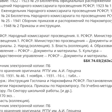
авие: 1922 - 1923 № 29 Бюллетень официальных распоряжений
щений Народного комиссариата просвещения РСФСР; 1923 № 1 (
9 Еженедельник Народного комиссариата просвещения РСФСР; 1
5 № 24 Бюллетень Народного комиссариата по просвещению РС
 № 25 - 1941 Сборник приказов и распоряжений по Наркомпрос
 - 1948 № 2 Приказы и инструкции.
СФСР. Народный комиссариат просвещения. II. РСФСР. Министер
свещения.1. РСФСР. Министерство просвещения -- Документы и
риалы. 2. Народ (коллекция). 3. Власть (коллекция). 4. Образова
вление -- РСФСР -- Документы и материалы. 5. Культура --
дарственное управление -- РСФСР -- Документы и материалы.
ББК 74.03(2)63
очник электронной копии: ПБ
о хранения оригинала: РГПУ им. А.И. Герцена
0. 1931. № 46. 1 ноября. - 1931. -16 с. : табл.. -
ерж.: Инструкция Госплана и Наркомфина РСФСР. Постановлени
легии Наркомпроса. Приказы по Наркомпросу. По Учебно-метод
ору. По Сектору школьной работы, [и др.].
170 экз. .
ласть (коллекция).
очник электронной копии: ПБ
о хранения оригинала: РГПУ им. А.И. Герцена