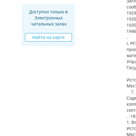
Загл
сооб
Доступно только в
192
Электронных
193
читальных залах
1935
1946
Найти на карте
.
I. Р
про
мате
Упра
Госу
Ист
Мест
Г. 1
Сод
кол
сект
. -18
1. В
Ист
Мест