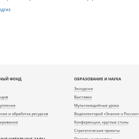
едгиз
НЫЙ ФОНД
ОБРАЗОВАНИЕ И НАУКА
Экскурсии
ндов
Выставки
тупления
Мультимедийные уроки
ие и обработка ресурсов
Видеолекторий «Знание о России»
нирования
Конференции, круглые столы
Стратегические проекты
Проекты и конкурсы