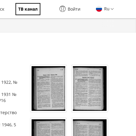
Ru
ск
ТВ канал
Войти
 1922, №
; 1931 №
/16
стерство
1946, 5