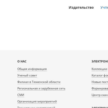
Издательство
Учп
Карта
О НАС
ЭЛЕКТРОН
сайта
Общая информация
Коллекции
Ученый совет
Каталог фо
Филиал в Тюменской области
Новые пос
Региональная и зарубежная сеть
Формирован
СМИ
Центр ска
Организация мероприятий
Трансляции мероприятий