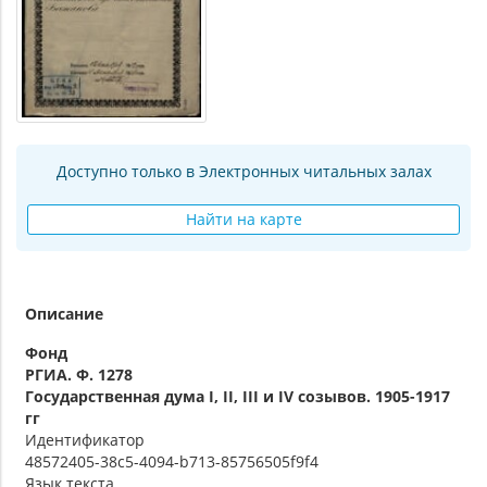
Доступно только в Электронных читальных залах
Найти на карте
Описание
Фонд
РГИА. Ф. 1278
Государственная дума I, II, III и IV созывов. 1905-1917
гг
Идентификатор
48572405-38c5-4094-b713-85756505f9f4
Язык текста