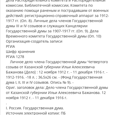
дела Распорядительного комитета и Распорядительной
комиссии, Библиотечной комиссии, Комитета по
оказанию помощи раненым и пострадавшим от военных
действий; регистрационно-справочный аппарат за 1912-
1917 гг. (Оп. 8). Личные дела членов Государственной
думы III и IV созывов и служащих Канцелярии
Государственной думы за 1907-1917 гг. (Оп. 9). Дела
Временного комитета Государственной думы (Оп. 10)
Организация-создатель записи
РГИА
Шифр хранения
РГИА 1278
Личное дело члена Государственной думы Четвертого
созыва от Казанской губернии Ильи Алексеевича
Бажанова [Дело] : 12 ноября 1912 г. - 11 декабря 1916 г. -
1912-1916. -18 л. ; 36,5х26 см. - (Фонд Государственная
дума I, II, III и IV созывов. Опись № 9). -
Ориг. заголовок дела: Дело члена Государственной думы
от Казанской губернии Ильи Алексеевича Бажанова. 12
ноября 1912 г. - 11 декабря 1916 г.
.
I. Россия. Государственная дума.
Источник электронной копии: ПБ