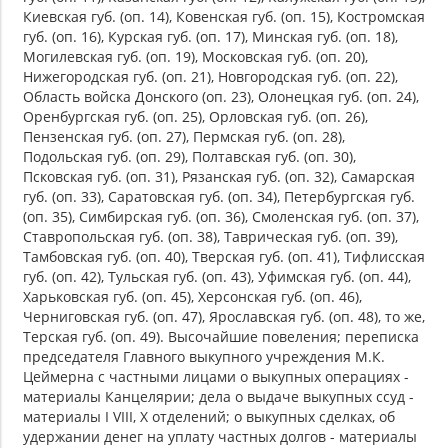
Киевская губ. (оп. 14), Ковенская губ. (оп. 15), Костромская
губ. (оп. 16), Курская губ. (оп. 17), Минская губ. (оп. 18),
Могилевская губ. (оп. 19), Московская губ. (оп. 20),
Нижегородская губ. (оп. 21), Новгородская губ. (оп. 22),
Область войска Донского (оп. 23), Олонецкая губ. (оп. 24),
Оренбургская губ. (оп. 25), Орловская губ. (оп. 26),
Пензенская губ. (оп. 27), Пермская губ. (оп. 28),
Подольская губ. (оп. 29), Полтавская губ. (оп. 30),
Псковская губ. (оп. 31), Рязанская губ. (оп. 32), Самарская
губ. (оп. 33), Саратовская губ. (оп. 34), Петербургская губ.
(оп. 35), Симбирская губ. (оп. 36), Смоленская губ. (оп. 37),
Ставропольская губ. (оп. 38), Таврическая губ. (оп. 39),
Тамбовская губ. (оп. 40), Тверская губ. (оп. 41), Тифлисская
губ. (оп. 42), Тульская губ. (оп. 43), Уфимская губ. (оп. 44),
Харьковская губ. (оп. 45), Херсонская губ. (оп. 46),
Черниговская губ. (оп. 47), Ярославская губ. (оп. 48), то же,
Терская губ. (оп. 49). Высочайшие повеления; переписка
председателя Главного выкупного учреждения М.К.
Цеймерна с частными лицами о выкупных операциях -
материалы Канцелярии; дела о выдаче выкупных ссуд -
материалы I VIII, X отделений; о выкупных сделках, об
удержании денег на уплату частных долгов - материалы