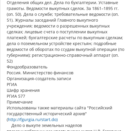
Отделения общих дел. Дела по бухгалтерии. Уставные
грамоты. Ведомости выкупных сделок. За 1861–1895 гг.
(оп. 50). Дела о службе; требовательные ведомости (оп.
51). Журналы заседаний Главного выкупного
учреждения; ведомости о разрешенных выкупных
сделках; лицевые счета о поступлении выкупных
платежей; бухгалтерские расчеты по выкупным сделкам;
дела о поземельном устройстве крестьян; подробные
ведомости об оборотах по ссудам выкупной операции (по
губерниям); регистрационно-справочный аппарат (оп.
52)
Фондообразователь
Россия. Министерство финансов
Организация-создатель записи
РГИА
Шифр хранения
РГИА 577
Примечание
Использованы также материалы сайта "Российский
государственный исторический архив"
(
http://fgurgia.ru/start.do)
Дело о выкупе земельных наделов