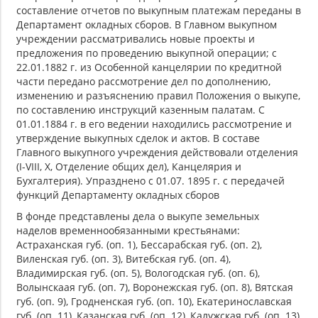
составление отчетов по выкупным платежам переданы в
Департамент окладных сборов. В Главном выкупном
учреждении рассматривались новые проекты и
предложения по проведению выкупной операции; с
22.01.1882 г. из Особенной канцелярии по кредитной
части передано рассмотрение дел по дополнению,
изменению и разъяснению правил Положения о выкупе,
по составлению инструкций казенным палатам. С
01.01.1884 г. в его ведении находились рассмотрение и
утверждение выкупных сделок и актов. В составе
Главного выкупного учреждения действовали отделения
(I-VIII, Х, Отделение общих дел), Канцелярия и
Бухгалтерия). Упразднено с 01.07. 1895 г. с передачей
функций Департаменту окладных сборов
В фонде представлены дела о выкупе земельных
наделов временнообязанными крестьянами:
Астраханская губ. (оп. 1), Бессарабская губ. (оп. 2),
Виленская губ. (оп. 3), Витебская губ. (оп. 4),
Владимирская губ. (оп. 5), Вологодская губ. (оп. 6),
Волынскаая губ. (оп. 7), Воронежская губ. (оп. 8), Вятская
губ. (оп. 9), Гродненская губ. (оп. 10), Екатеринославская
губ. (оп. 11), Казанская губ. (оп. 12), Калужская губ. (оп. 13),